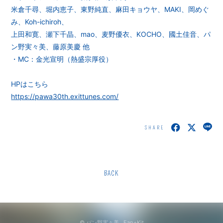
米倉千尋、堀内恵子、東野純直、麻田キョウヤ、MAKI、岡めぐ
み、Koh-ichiroh、
上田和寛、瀬下千晶、mao、麦野優衣、KOCHO、國土佳音、パ
ン野実々美、藤原美慶 他
・MC：金光宣明（熱盛宗厚役）
HPはこちら
https://pawa30th.exittunes.com/
SHARE
BACK
© パン野実々美 ,
Fan+Kit