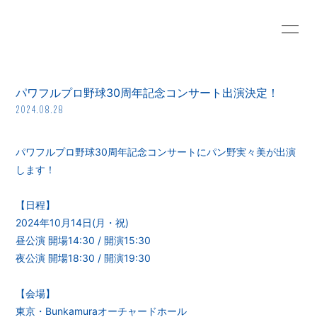
HOME
PROFILE
パワフルプロ野球30周年記念コンサート出演決定！
SCHEDULE
INFORMATION
2024.08.28
MOVIE
RADIO
パワフルプロ野球30周年記念コンサートにパン野実々美が出演
します！
PHOTO
BLOG
【日程】
DISCOGRAPHY
VIDEO
2024年10月14日(月・祝)
昼公演 開場14:30 / 開演15:30
夜公演 開場18:30 / 開演19:30
【会場】
東京・Bunkamuraオーチャードホール